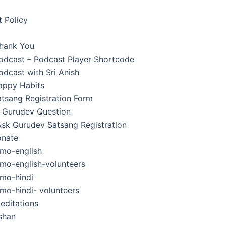
 Policy
hank You
Podcast – Podcast Player Shortcode
odcast with Sri Anish
appy Habits
tsang Registration Form
 Gurudev Question
Ask Gurudev Satsang Registration
nate
mo-english
mo-english-volunteers
mo-hindi
mo-hindi- volunteers
editations
shan