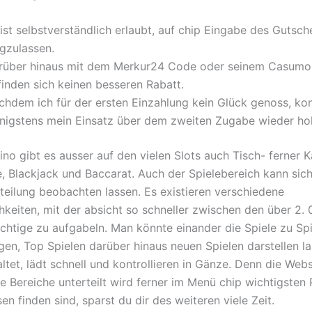
ist selbstverständlich erlaubt, auf chip Eingabe des Gutsc
gzulassen.
rüber hinaus mit dem Merkur24 Code oder seinem Casumo
finden sich keinen besseren Rabatt.
chdem ich für der ersten Einzahlung kein Glück genoss, kon
nigstens mein Einsatz über dem zweiten Zugabe wieder hol
ino gibt es ausser auf den vielen Slots auch Tisch- ferner K
e, Blackjack und Baccarat. Auch der Spielebereich kann sic
teilung beobachten lassen. Es existieren verschiedene
chkeiten, mit der absicht so schneller zwischen den über 2.
ichtige zu aufgabeln. Man könnte einander die Spiele zu Spi
gen, Top Spielen darüber hinaus neuen Spielen darstellen la
altet, lädt schnell und kontrollieren in Gänze. Denn die Webs
e Bereiche unterteilt wird ferner im Menü chip wichtigsten
n finden sind, sparst du dir des weiteren viele Zeit.