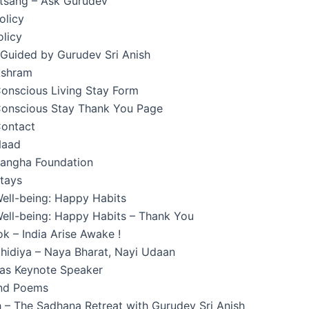
atsang – Ask Gurudev
olicy
licy
 Guided by Gurudev Sri Anish
Ashram
onscious Living Stay Form
onscious Stay Thank You Page
ontact
Naad
angha Foundation
tays
ell-being: Happy Habits
ell-being: Happy Habits – Thank You
k – India Arise Awake !
hidiya – Naya Bharat, Nayi Udaan
 as Keynote Speaker
and Poems
 – The Sadhana Retreat with Gurudev Sri Anish