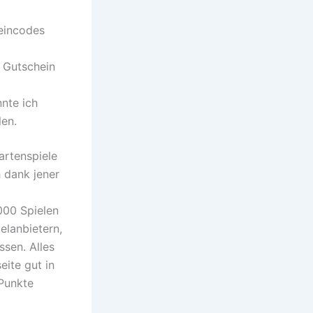
heincodes
 Gutschein
nte ich
en.
artenspiele
h dank jener
 000 Spielen
elanbietern,
ssen. Alles
eite gut in
 Punkte