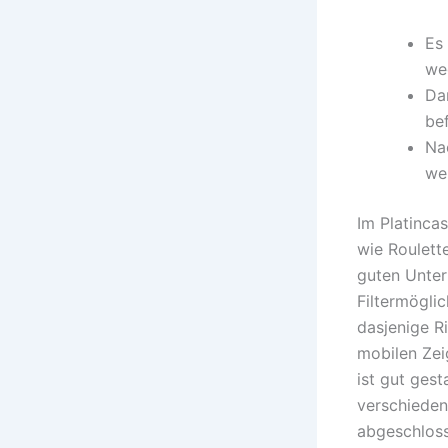
Es 
we
Da
be
Na
we
Im Platincas
wie Roulett
guten Unter
Filtermögli
dasjenige R
mobilen Zei
ist gut gest
verschieden
abgeschlosse