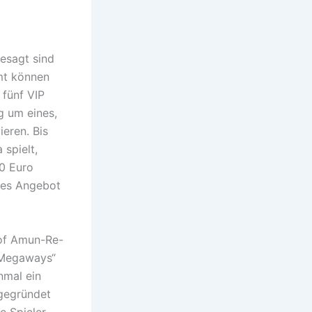
gesagt sind
amt können
fünf VIP
g um eines,
ieren. Bis
 spielt,
10 Euro
dies Angebot
 of Amun-Re-
 Megaways“
nmal ein
 gegründet
ie Spieler