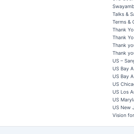
Swayambh
Talks & 
Terms & 
Thank Yo
Thank You
Thank yo
Thank yo
US – Sang
US Bay Ar
US Bay Ar
US Chicag
US Los An
US Maryla
US New Je
Vision f