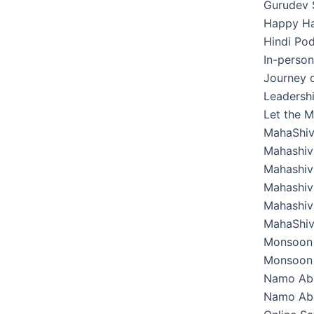
Gurudev 
Happy Hab
Hindi Pod
In-perso
Journey o
Leadershi
Let the M
MahaShiv
Mahashivr
Mahashivr
Mahashivr
Mahashivr
MahaShiv
Monsoon 
Monsoon 
Namo Ab
Namo Abh