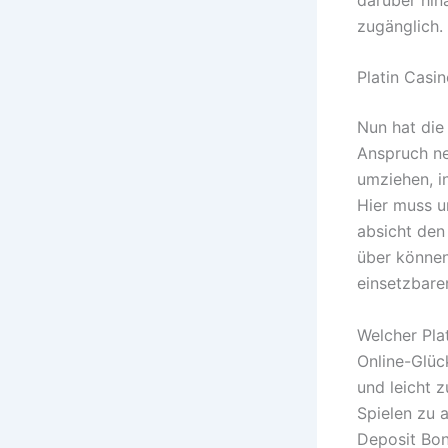
zugänglich.
Platin Casi
Nun hat die
Anspruch ne
umziehen, i
Hier muss u
absicht den
über können
einsetzbare
Welcher Pla
Online-Glüc
und leicht 
Spielen zu 
Deposit Bon