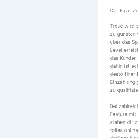
Der Fazit Z
Treue wird 
zu gunsten 
über das Sp
Level errei
das Kunden a
dahin ist ec
desto fixer
Einzahlung 
zu qualifizie
Bei zahlrei
Feature mit
stehen dir z
tolles onli
darüber hina