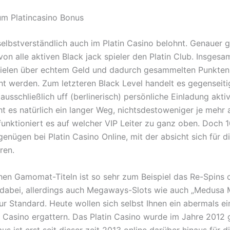
um Platincasino Bonus
selbstverständlich auch im Platin Casino belohnt. Genauer 
von alle aktiven Black jack spieler den Platin Club. Insges
ielen über echtem Geld und dadurch gesammelten Punkten 
cht werden. Zum letzteren Black Level handelt es gegenseiti
usschließlich uff (berlinerisch) persönliche Einladung aktiv
ht es natürlich ein langer Weg, nichtsdestoweniger je mehr a
 funktioniert es auf welcher VIP Leiter zu ganz oben. Doch 
genügen bei Platin Casino Online, mit der absicht sich für 
ren.
chen Gamomat-Titeln ist so sehr zum Beispiel das Re-Spins
 dabei, allerdings auch Megaways-Slots wie auch „Medusa
ur Standard. Heute wollen sich selbst Ihnen ein abermals ei
ne Casino ergattern. Das Platin Casino wurde im Jahre 2012
us ist erst seit dieser zeit 2013 online darüber hinaus für d