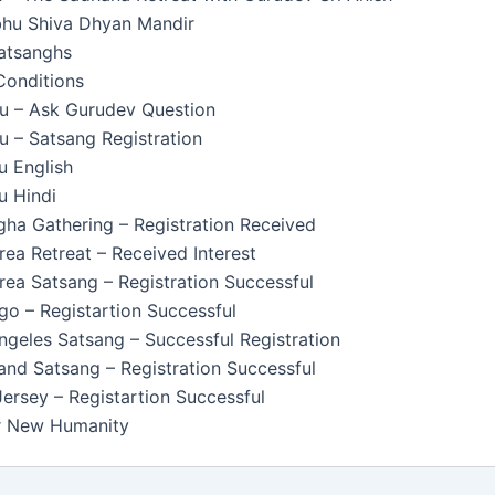
u Shiva Dhyan Mandir
Satsanghs
Conditions
u – Ask Gurudev Question
 – Satsang Registration
u English
u Hindi
ha Gathering – Registration Received
ea Retreat – Received Interest
ea Satsang – Registration Successful
o – Registartion Successful
geles Satsang – Successful Registration
nd Satsang – Registration Successful
rsey – Registartion Successful
or New Humanity