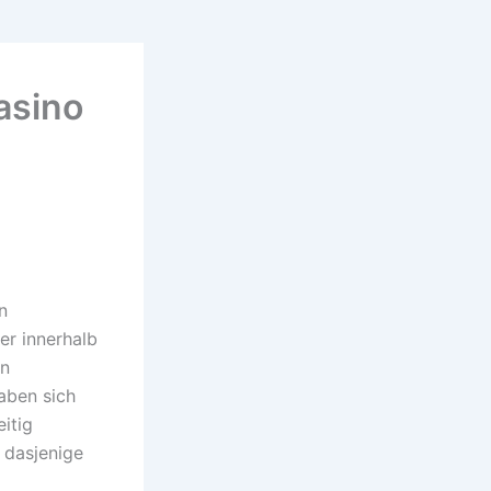
asino
n
er innerhalb
en
aben sich
itig
 dasjenige