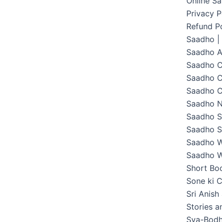
Online S
Privacy P
Refund Po
Saadho |
Saadho 
Saadho C
Saadho C
Saadho C
Saadho 
Saadho S
Saadho S
Saadho W
Saadho W
Short Boo
Sone ki C
Sri Anish
Stories 
Sva-Bodh