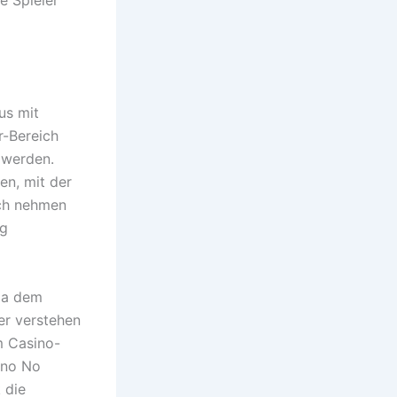
us mit
r-Bereich
 werden.
en, mit der
uch nehmen
ig
via dem
er verstehen
m Casino-
sino No
 die