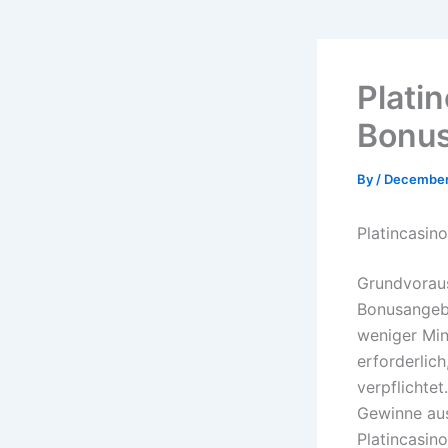
Plati
Bonu
By
/
December
Platincasin
Grundvoraus
Bonusangebot
weniger Min
erforderlic
verpflichte
Gewinne aus
Platincasino